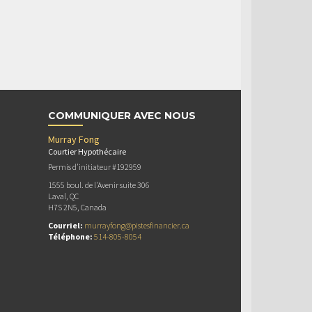
COMMUNIQUER AVEC NOUS
Murray Fong
Courtier Hypothécaire
Permis d’initiateur #192959
1555 boul. de l'Avenir suite 306
Laval, QC
H7S 2N5, Canada
Courriel:
murrayfong@pistesfinancier.ca
Téléphone:
514-805-8054