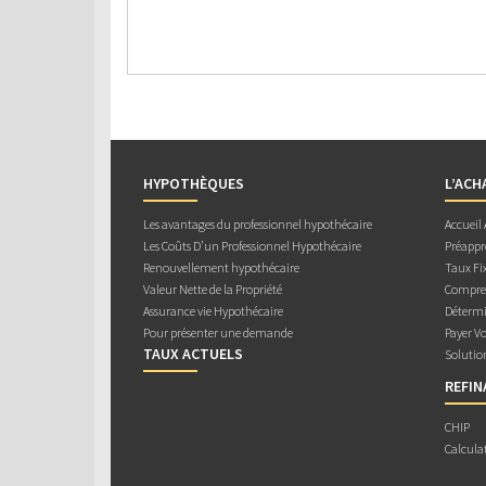
HYPOTHÈQUES
L’ACH
Les avantages du professionnel hypothécaire
Accueil
Les Coûts D’un Professionnel Hypothécaire
Préappr
Renouvellement hypothécaire
Taux Fix
Valeur Nette de la Propriété
Compren
Assurance vie Hypothécaire
Détermi
Pour présenter une demande
Payer V
TAUX ACTUELS
Solutio
REFI
CHIP
Calcula