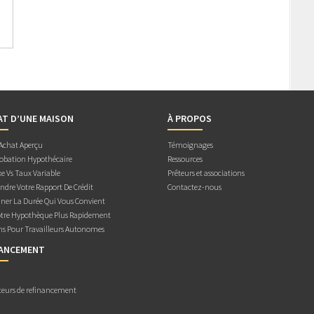
AT D’UNE MAISON
À PROPOS
 Achat Aperçu
Témoignages
obation Hypothécaire
Ressources
e Vs Taux Variable
Prêteurs et associations
dre Votre Rapport De Crédit
Contactez-nous
ner La Durée Qui Vous Convient
otre Hypothèque Plus Rapidement
ns Pour Travailleurs Autonomes
NANCEMENT
teurs de refinancement