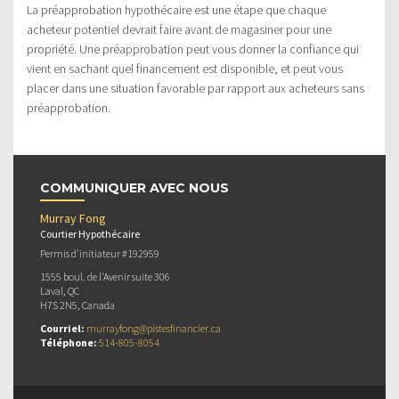
La préapprobation hypothécaire est une étape que chaque
acheteur potentiel devrait faire avant de magasiner pour une
propriété. Une préapprobation peut vous donner la confiance qui
vient en sachant quel financement est disponible, et peut vous
placer dans une situation favorable par rapport aux acheteurs sans
préapprobation.
COMMUNIQUER AVEC NOUS
Murray Fong
Courtier Hypothécaire
Permis d’initiateur #192959
1555 boul. de l'Avenir suite 306
Laval, QC
H7S 2N5, Canada
Courriel:
murrayfong@pistesfinancier.ca
Téléphone:
514-805-8054