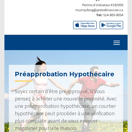
Permis d’initiateur #192959
murrayfong@pistesfinancier.ca
Tel:
514-805-8054
Préapprobation Hypothécaire
Soyez certain d’être préapprouvé, si vous
pensez à acheter une nouvelle propriété. Avec
une préapprobation hypothécaire, un courtier
hypothécaire peut procéder à une vérification
plus complète avant de vous envoyer
magasiner pour une maison.