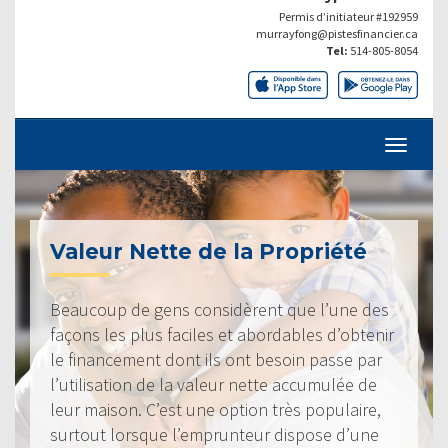
Permis d’initiateur #192959
murrayfong@pistesfinancier.ca
Tel:
514-805-8054
Valeur Nette de la Propriété
Beaucoup de gens considèrent que l’une des
façons les plus faciles et abordables d’obtenir
le financement dont ils ont besoin passe par
l’utilisation de la valeur nette accumulée de
leur maison. C’est une option très populaire,
surtout lorsque l’emprunteur dispose d’une